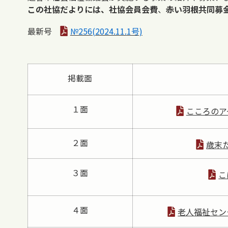
この社協だよりには、社協会員会費
、
赤い羽根共同募
最新号
№256(2024.11.
1号)
掲載面
１面
こころのア
２面
歳末
３面
こ
４面
老人福祉セン