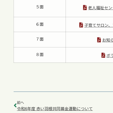
５面
老人福祉セン
６面
子育てサロン、
７面
お知
８面
ボ
前へ
令和6年度 赤い羽根共同募金運動について