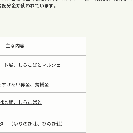
金配分金が使われています
。
主な内容
ート展、しらこばとマルシェ
たすけあい募金、義援金
ばと館、しらこばと
ター（ゆりのき荘、ひのき荘）