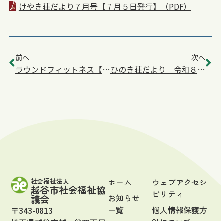
けやき荘だより７月号【７月５日発行】（PDF）
前へ
次へ
ラウンドフィットネス【けやき荘】７月
ひのき荘だより 令和８年７月号
社会福祉法人
ホーム
ウェブアクセシ
越谷市社会福祉協
ビリティ
お知らせ
議会
一覧
個人情報保護方
〒343-0813