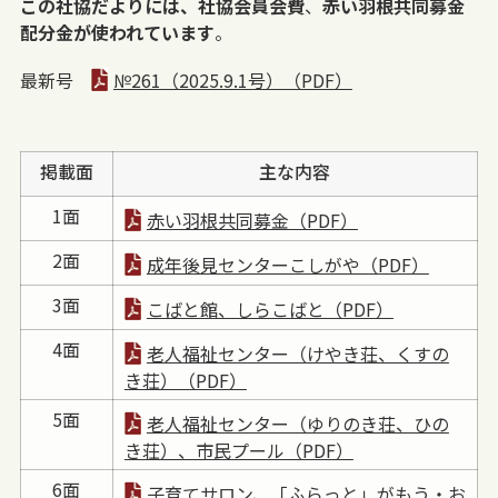
この社協だよりには、社協会員会費
、
赤い羽根共同募金
配分金が使われています
。
最新号
№261（2025.9.1号）（PDF）
掲載面
主な内容
1面
赤い羽根共同募金（PDF）
2面
成年後見センターこしがや（PDF）
3面
こばと館、しらこばと（PDF）
4面
老人福祉センター（けやき荘、くすの
き荘）（PDF）
5面
老人福祉センター（ゆりのき荘、ひの
き荘）、市民プール（PDF）
6面
子育てサロン、「ふらっと」がもう・お