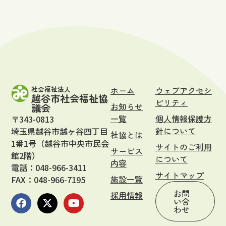
社会福祉法人
ホーム
ウェブアクセシ
越谷市社会福祉協
ビリティ
お知らせ
議会
一覧
個人情報保護方
〒343-0813
針について
埼玉県越谷市越ヶ谷四丁目
社協とは
1番1号（越谷市中央市民会
サイトのご利用
サービス
館2階）
について
内容
電話：048-966-3411
サイトマップ
施設一覧
FAX：048-966-7195
お問
採用情報
い合
わせ