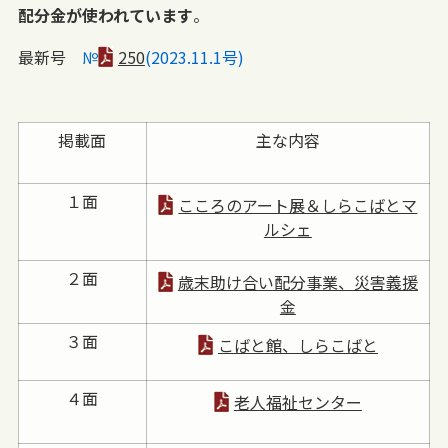
配分金が使われています
。
最新号
№
250
(2023.11.
1号)
掲載面
主な内容
１面
こころのアート展＆しらこばとマ
ルシェ
２面
歳末助け合い配分事業、災害義援
金
３面
こばと館、しらこばと
４面
老人福祉センター