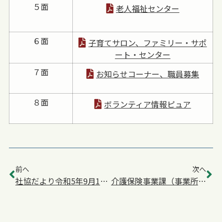
５面
老人福祉センター
６面
子育てサロン、ファミリー・サポ
ート・センター
７面
お知らせコーナー、職員募集
８面
ボランティア情報ピュア
前へ
次へ
社協だより令和5年9月1日号を発行
介護保険事業課（事業所「こしがや社協」）事務所移転のお知らせ