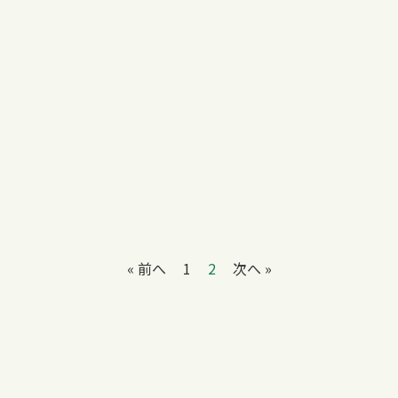
« 前へ
1
2
次へ »